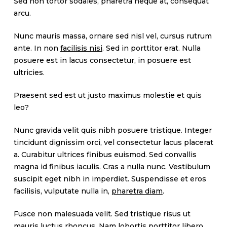
Sed non tortor sodales, pharetra neque at, consequat
arcu.
Nunc mauris massa, ornare sed nisl vel, cursus rutrum
ante. In non
facilisis nisi
. Sed in porttitor erat. Nulla
posuere est in lacus consectetur, in posuere est
ultricies.
Praesent sed est ut justo maximus molestie et quis
leo?
Nunc gravida velit quis nibh posuere tristique. Integer
tincidunt dignissim orci, vel consectetur lacus placerat
a. Curabitur ultrices finibus euismod. Sed convallis
magna id finibus iaculis. Cras a nulla nunc. Vestibulum
suscipit eget nibh in imperdiet. Suspendisse et eros
facilisis, vulputate nulla in,
pharetra diam
.
Fusce non malesuada velit. Sed tristique risus ut
mauris luctus rhoncus. Nam lobortis porttitor libero,