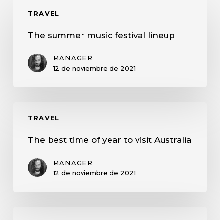
The
TRAVEL
summer
music
The summer music festival lineup
festival
lineup
MANAGER
12 de noviembre de 2021
The
TRAVEL
best
time
The best time of year to visit Australia
of
year
MANAGER
to
12 de noviembre de 2021
visit
Australia
The